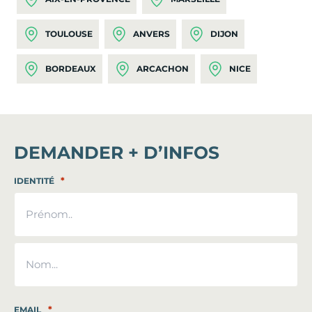
TOULOUSE
ANVERS
DIJON
BORDEAUX
ARCACHON
NICE
DEMANDER + D’INFOS
*
IDENTITÉ
Prénom
Nom
*
EMAIL