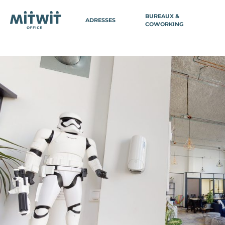
BUREAUX &
ADRESSES
COWORKING
BELGIQUE
FRAN
PARIS
Anvers
Paris 3 - Ch
Wavre Nord
Paris 3 - M
Bruxelles
Paris 3 - Se
Bruxelles Avenue Louise
Paris 8 - Ga
Bruxelles Parlement EU
Paris 8 - Co
(Domiciliat
Bruxelles Gare Centrale
Paris 9 - Vi
SUISSE
Paris 10 - Ga
Paris 11 - Ba
Genève
Paris 12 - G
Paris 14 - V
Paris 14 - P