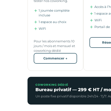
tester nos coworking.
Accès à l’
1 journée complète
1 espace a
incluse
WiFi
1 espace au choix
Portail de
WiFi
Pour les abonnements 10
Rése
jours / mois et mensuel et
coworking dédié
Commencer →
COWORKING DÉDIÉ
Bureau privatif — 299 € HT / mo
Un poste fixe privatif disponible 24h/24 · 7j/7.