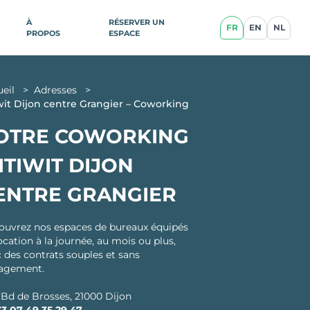
À
RÉSERVER UN
FR
EN
NL
PROPOS
ESPACE
ESPACES EN GARE
ueil
>
Adresses
>
nce
wit Dijon centre Grangier – Coworking
Paris
OTRE COWORKING
Gare Saint-Lazare
Gare de Lyon
ITIWIT DIJON
llan
Gare Montparnasse
blique
Anvers Gare Centrale
ENTRE GRANGIER
Bruxelles Gare centrale
Gare Lille Flandres
ouvrez nos espaces de bureaux équipés
ocation à la journée, au mois ou plus,
res
Lyon Part Dieu
 des contrats souples et sans
ce
agement.
Nice Gare Thiers
cq-en-
 Bd de Brosses, 21000 Dijon