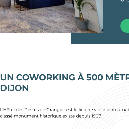
✆ +
Lyon
Gare Montparnasse
Grande Armée
Lyon Part-Dieu
Lyon Bellecour
Marseille
Marseille Prado
Marseille Préfe
Nantes
Nantes Congrè
Nantes Route d
Nice
UN COWORKING À 500 MÈTR
Toulouse
DIJON
Toulouse Ramb
Toulouse Saint
L’Hôtel des Postes de Grangier est le lieu de vie incontourna
classé monument historique existe depuis 1907.