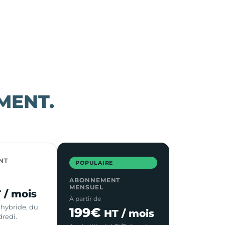
MENT.
NT
POPULAIRE
ABONNEMENT
MENSUEL
 / mois
À partir de
l hybride, du
199€
HT / mois
dredi.