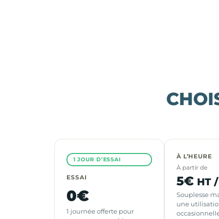
CHOI
À L’HEURE
1 JOUR D’ESSAI
À partir de
5€
ESSAI
HT 
0€
Souplesse m
une utilisati
1 journée offerte pour
occasionnelle