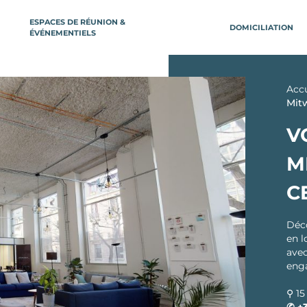
ESPACES DE RÉUNION &
DOMICILIATION
ÉVÉNEMENTIELS
ILE-DE-FRANCE
RÉGION
CE
Acc
Boulogne-Billancourt
Aix-en-Prove
Mit
Neuilly-sur-Seine
Arcachon
âtelet
V
Bordeaux
arais République
M
ntier
Bordeaux le Hai
re Saint-Lazare
Bordeaux Répu
C
lisée
Dijon
ion)
Lille
ctoire
Déc
re de l'Est
en l
Gare Lille Fland
avec
stille
Lille Grand Pla
eng
are de Lyon
Lille Nord (Mar
baroeul)
avin
⚲ 15
Lille Europe
orte d’Orléans