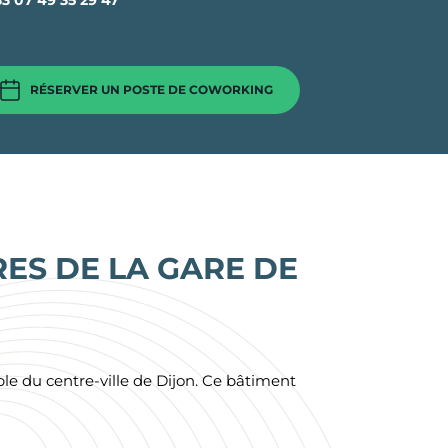
33
07 49 35 29 47
RÉSERVER UN POSTE DE COWORKING
cture
s
e Paris
ES DE LA GARE DE
las
-Aubin
ble du centre-ville de Dijon. Ce bâtiment