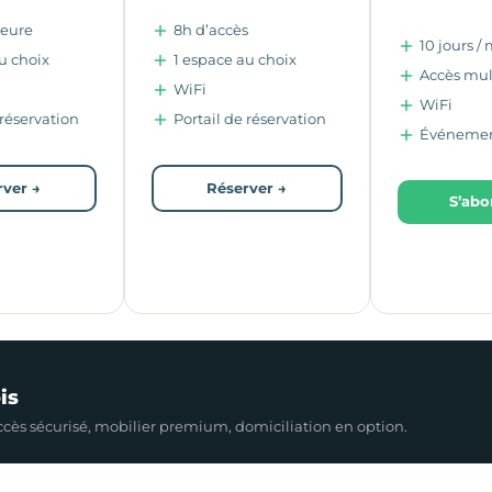
heure
8h d’accès
10 jours /
u choix
1 espace au choix
Accès mult
WiFi
WiFi
 réservation
Portail de réservation
Événemen
rver →
Réserver →
S’abo
is
 Accès sécurisé, mobilier premium, domiciliation en option.