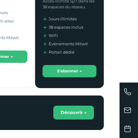
Accès illimité 5j/7 dans les
38 espaces du réseau.
 mois
Jours illimités
i-sites
38 espaces inclus
WiFi
ts Mitwit
Événements Mitwit
Portail dédié
nner →
S’abonner →
Découvrir →