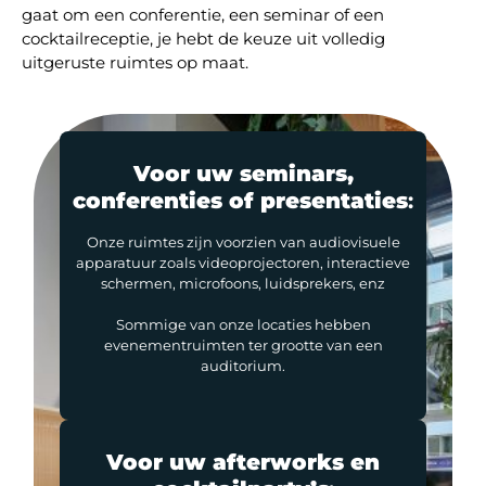
gaat om een conferentie, een seminar of een
cocktailreceptie, je hebt de keuze uit volledig
uitgeruste ruimtes op maat.
Voor uw seminars,
conferenties of presentaties
:
Onze ruimtes zijn voorzien van audiovisuele
apparatuur zoals videoprojectoren, interactieve
schermen, microfoons, luidsprekers, enz
Sommige van onze locaties hebben
evenementruimten ter grootte van een
auditorium.
Voor uw afterworks en