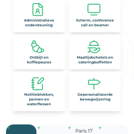
Administratieve
Scherm, conference
ondersteuning
call en beamer
Ontbijt en
Maal­tijd­schotels en
koffiepauzes
cateringbuffetten
Notitieblokken,
Gepersonaliseerde
pennen en
bewegwijzering
waterflessen
Paris 17