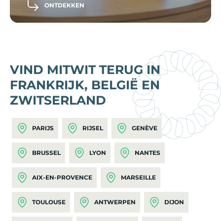
ONTDEKKEN
VIND MITWIT TERUG IN
FRANKRIJK, BELGIË EN
ZWITSERLAND
PARIJS
RIJSEL
GENÈVE
BRUSSEL
LYON
NANTES
AIX-EN-PROVENCE
MARSEILLE
TOULOUSE
ANTWERPEN
DIJON