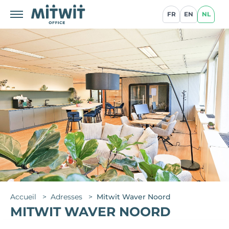
FR
EN
NL
Accueil
>
Adresses
>
Mitwit Waver Noord
MITWIT WAVER NOORD