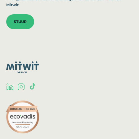
Mitwit
STUUR