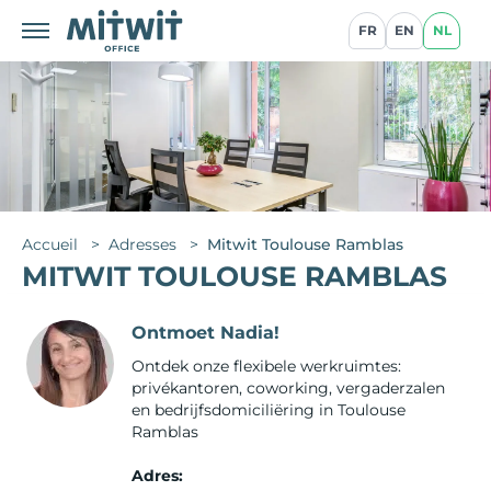
FR
EN
NL
Accueil
>
Adresses
>
Mitwit Toulouse Ramblas
MITWIT TOULOUSE RAMBLAS
Ontmoet Nadia!
Ontdek onze flexibele werkruimtes:
privékantoren, coworking, vergaderzalen
en bedrijfsdomiciliëring in Toulouse
Ramblas
Adres: