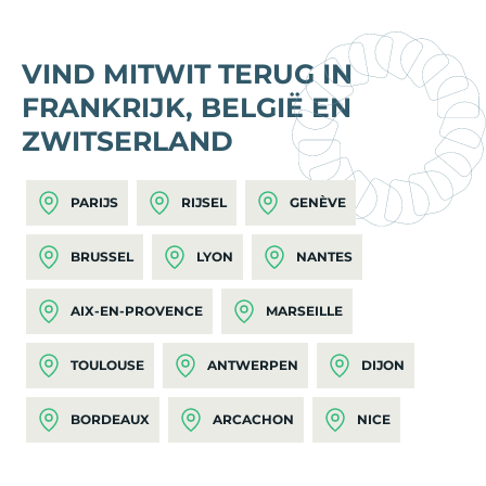
VIND MITWIT TERUG IN
FRANKRIJK, BELGIË EN
ZWITSERLAND
PARIJS
RIJSEL
GENÈVE
BRUSSEL
LYON
NANTES
AIX-EN-PROVENCE
MARSEILLE
TOULOUSE
ANTWERPEN
DIJON
BORDEAUX
ARCACHON
NICE