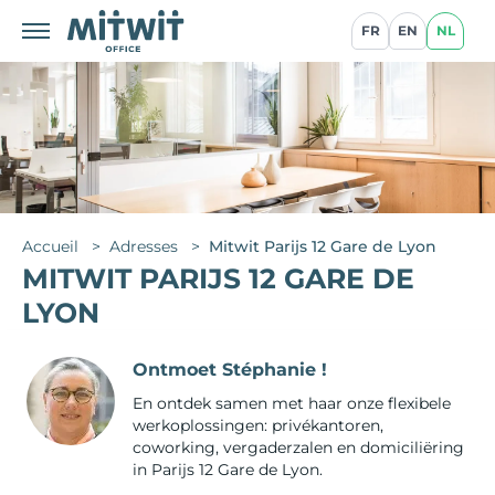
FR
EN
NL
Accueil
>
Adresses
>
Mitwit Parijs 12 Gare de Lyon
MITWIT PARIJS 12 GARE DE
LYON
Ontmoet Stéphanie !
En ontdek samen met haar onze flexibele
werkoplossingen: privékantoren,
coworking, vergaderzalen en domiciliëring
in
Parijs 12 Gare de Lyon
.