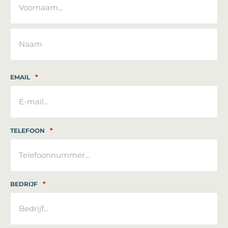
Voornaam
Achternaam
*
EMAIL
*
TELEFOON
*
BEDRIJF