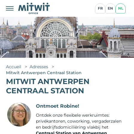
FR
EN
NL
Accueil
>
Adresses
>
Mitwit Antwerpen Centraal Station
MITWIT ANTWERPEN
CENTRAAL STATION
Ontmoet Robine!
Ontdek onze flexibele werkruimtes:
privékantoren
,
coworking
,
vergaderzalen
en
bedrijfsdomiciliëring
vlakbij het
Centraal Station van Antwerpen