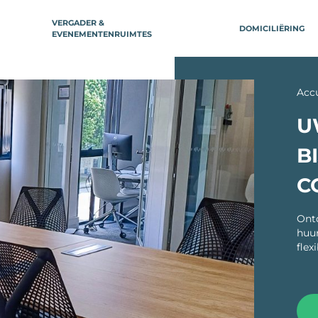
VERGADER &
DOMICILIËRING
EVENEMENTENRUIMTES
ILE-DE-FRANCE
REGIO'S
KRIJK
Acc
Boulogne-Billancourt
Aix-en-Prove
Neuilly-sur-Seine
U
Arcachon
âtelet
Bordeaux
B
arais République
entier Sébastopol
Bordeaux le Hai
C
are Saint-Lazare
Bordeaux Répub
Victoire
lisée
ng)
Dijon
Ontd
ctoire
huur
Lille
flex
stille
Lille Flandres S
are de Lyon
Lille Grand Plac
avin
Lille Noord (Ma
orte d’Orléans
Baroeul)
Gare Montparnasse