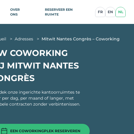
OVER
RESERVEER EEN
FR
EN
NL
ONS
RUIMTE
WERKRUIMTES IN
ueil
>
Adresses
>
Mitwit Nantes Congrès – Coworking
nce
STATIONS
W COWORKING
Parijs
IJ MITWIT NANTES
Gare Saint-Lazare
llan
Gare de Lyon
ONGRÈS
lique
Gare Montparnasse
Antwerpen Centraal
ek onze ingerichte kantoorruimtes te
Station
 per dag, per maand of langer, met
Brussel Centraal Station
ibele contracten zonder verbintenissen.
tation
Lille Flandres Station
e
Lyon Part Dieu
rcq-en-
Nice Gare Thiers
EEN COWORKINGPLEK RESERVEREN