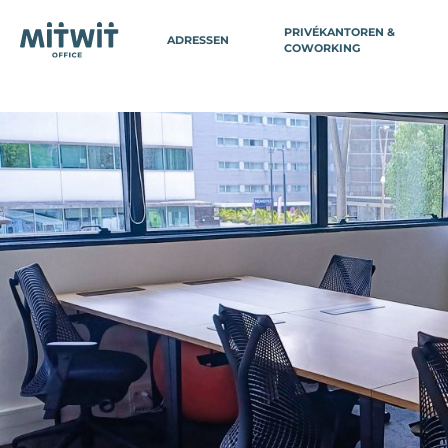
PRIVÉKANTOREN &
ADRESSEN
COWORKING
BELGIË
FRAN
Antwerpen
Parijs
Parijs 3 - Ch
Brussel
Parijs 3 - M
Brussel Louizalaan
Parijs 3 - S
Brussel EU-parlement
Parijs 8 - G
Brussel Centraal
Parijs 8 - Co
Waver Noord
(Domiciliëri
Parijs 9 - Vi
ZWITSERLAND
Parijs 11 - Ba
Genève
Parijs 12 - G
Parijs 14 - V
Parijs 14 - P
Parijs 15 - 