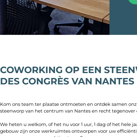
Lille Europe
Grande Armée
Lyon
Lyon Part-Dieu
Lyon Bellecour
Marseille
Marseille Prado
Marseille Préfe
Nantes
COWORKING OP EEN STEEN
Nantes Congrès
Nantes Route de
DES CONGRÈS VAN NANTES
Nice
Toulouse
Toulouse Rambl
Kom ons team ter plaatse ontmoeten en ontdek samen onze
Toulouse Saint-
steenworp van het centrum van Nantes en recht tegenover 
We heten u welkom, of het nu voor 1 uur, 1 dag of het hele j
gebouw zijn onze werkruimtes ontworpen voor uw efficiënt