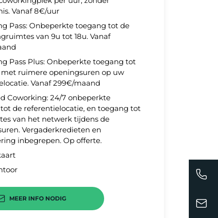
 coworkingplek per uur, zonder
nis. Vanaf 8€/uur
g Pass: Onbeperkte toegang tot de
gruimtes van 9u tot 18u. Vanaf
aand
g Pass Plus: Onbeperkte toegang tot
 met ruimere openingsuren op uw
ielocatie. Vanaf 299€/maand
d Coworking: 24/7 onbeperkte
tot de referentielocatie, en toegang tot
mtes van het netwerk tijdens de
uren. Vergaderkredieten en
ëring inbegrepen. Op offerte.
aart
FRANKRIJK
+33 (0)1 72 92 06 60
ntoor
BELGIË
+32 (0)2 403 11 09
ZWITSERLAND
+41 (0) 22 561 84 00
MEER INFO NODIG