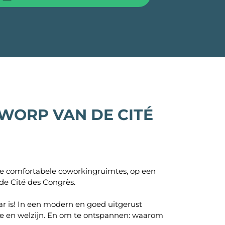
cture
WORP VAN DE CITÉ
 Paris
as
 comfortabele coworkingruimtes, op een
Aubin
de Cité des Congrès.
aar is! In een modern en goed uitgerust
ie en welzijn. En om te ontspannen: waarom