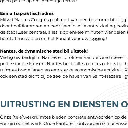
geen pauze op ons prachtige terras?
Een ultrapraktisch adres
Mitwit Nantes Congrès profiteert van een bevoorrechte li
door hoofdkantoren en bedrijven in volle ontwikkeling bevin
de stad! Zeer centraal, alles is op enkele minuten wandelen b
hotels, fitnesszalen en het kanaal voor uw jogging!
Nantes, de
dynamische
stad bij uitstek!
Vestig uw bedrijf in Nantes en profiteer van de vele troeven,
professionele kansen
.
Nantes heeft alles om bezoekers te ch
ruimtes
,
brede lanen en een sterke economische activiteit. Rij
ook een stad dicht bij de zee: de haven van Saint-Nazaire li
UITRUSTING EN DIENSTEN 
Onze (tele)werkruimtes bieden concrete antwoorden op de beh
welzijn op het werk. Onze kantoren, ontworpen om uitwisse