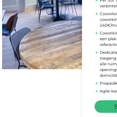
Per uur:
verbinte
Coworkin
coworkin
240€/m
Coworkin
een plek
referent
Dedicate
toegang 
alle rui
openings
domicili
Prepaidk
Agile-ka