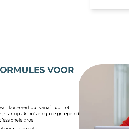
FORMULES VOOR
an korte verhuur vanaf 1 uur tot
rs, startups, kmo’s en grote groepen de
ofessionele groei:
aal voor telewerk;